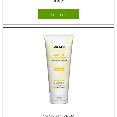
316,-
Les mer
VAADI SOLKREM