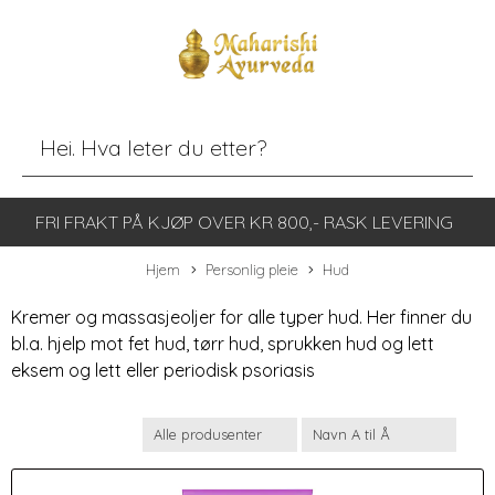
FRI FRAKT PÅ KJØP OVER KR 800,- RASK LEVERING
Hjem
Personlig pleie
Hud
Kremer og massasjeoljer for alle typer hud. Her finner du
bl.a. hjelp mot fet hud, tørr hud, sprukken hud og lett
eksem og lett eller periodisk psoriasis