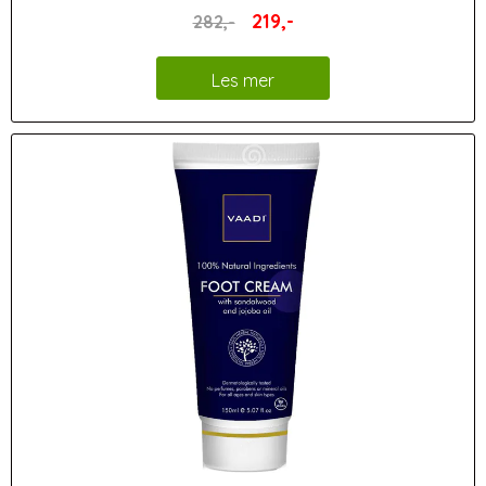
219,-
282,-
Les mer