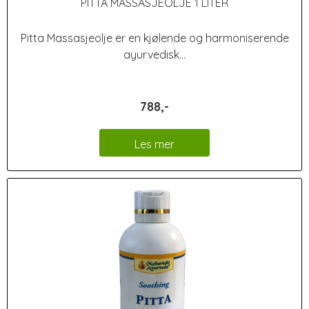
PITTA MASSASJEOLJE 1 LITER
Pitta Massasjeolje er en kjølende og harmoniserende
ayurvedisk...
788,-
Les mer