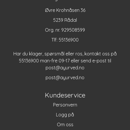
Øvre Krohnåsen 36
5239 Rådal
Org. nr. 929508599
Tlf:
55136900
Har du klager, spørsmål eller ros, kontakt oss på
55136900 man-fre 09-17 eller send e-post til
post@ayurved.no
post@ayurved.no
Kundeservice
Personvern
Logg på
Om oss