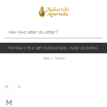
FRI FRAKT PÅ KJØP OVER KR 800,- RASK LEVERING
Hjem
Merker
M
V
M