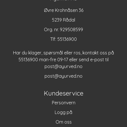
Øvre Krohnåsen 36
5239 Rådal
Org. nr. 929508599
Tlf:
55136900
Har du klager, spørsmål eller ros, kontakt oss på
55136900 man-fre 09-17 eller send e-post til
post@ayurved.no
post@ayurved.no
Kundeservice
Personvern
Logg på
Om oss