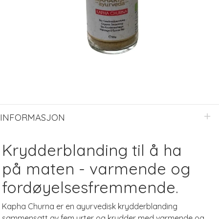
INFORMASJON
Krydderblanding til å ha
på maten - varmende og
fordøyelsesfremmende.
Kapha Churna er en ayurvedisk krydderblanding
sammensatt av fem urter og krydder med varmende og