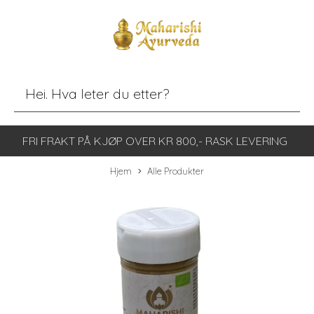
FRI FRAKT PÅ KJØP OVER KR 800,- RASK LEVERING
Hjem
Alle Produkter