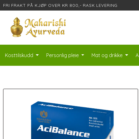
FRI FRAKT PÅ KJØP OVER KR 800,- RASK LEVERING
Kosttilskudd
Personlig pleie
Mat og drikke
A