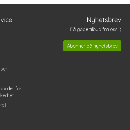
vice
Nyhetsbrev
Få gode tilbud fra oss :)
Abonner på nyhetsbrev
lser
darder for
kkerhet
roll