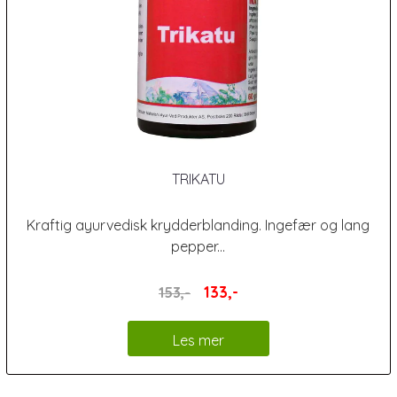
TRIKATU
Kraftig ayurvedisk krydderblanding. Ingefær og lang
pepper...
133,-
153,-
Les mer