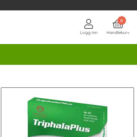
0
Logg inn
Handlekurv