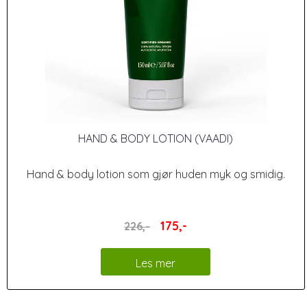
HAND & BODY LOTION (VAADI)
Hand & body lotion som gjør huden myk og smidig.
175,-
226,-
Les mer