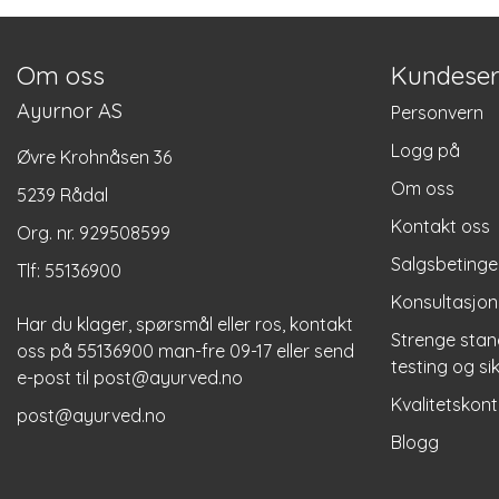
Om oss
Kundeser
Ayurnor AS
Personvern
Logg på
Øvre Krohnåsen 36
Om oss
5239 Rådal
Kontakt oss
Org. nr. 929508599
Salgsbetinge
Tlf:
55136900
Konsultasjon
Har du klager, spørsmål eller ros, kontakt
Strenge stan
oss på 55136900 man-fre 09-17 eller send
testing og si
e-post til
post@ayurved.no
Kvalitetskont
post@ayurved.no
Blogg