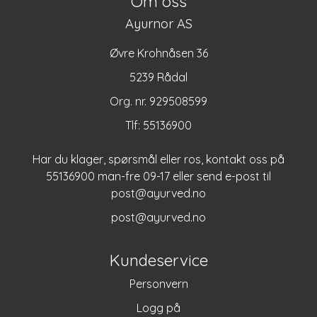
Om oss
Ayurnor AS
Øvre Krohnåsen 36
5239 Rådal
Org. nr. 929508599
Tlf:
55136900
Har du klager, spørsmål eller ros, kontakt oss på
55136900 man-fre 09-17 eller send e-post til
post@ayurved.no
post@ayurved.no
Kundeservice
Personvern
Logg på