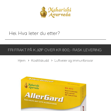
FRI FRAKT PÅ KJØP OVER KR 800,- RASK LEVERING
Hjem
Kosttilskudd
Luftveier og immunforsvar