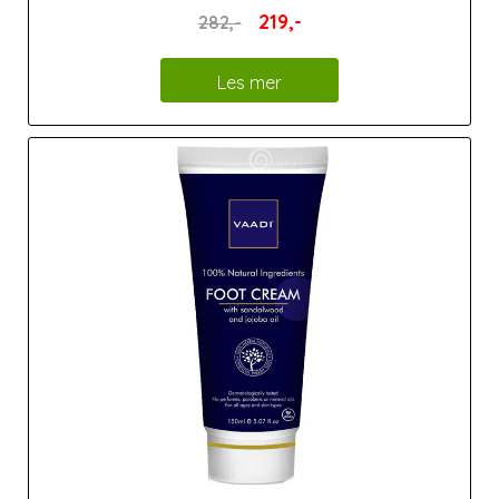
219,-
282,-
Les mer