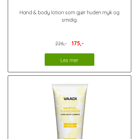
Hand & body lotion som gjør huden myk og
smidig.
175,-
226,-
Les mer