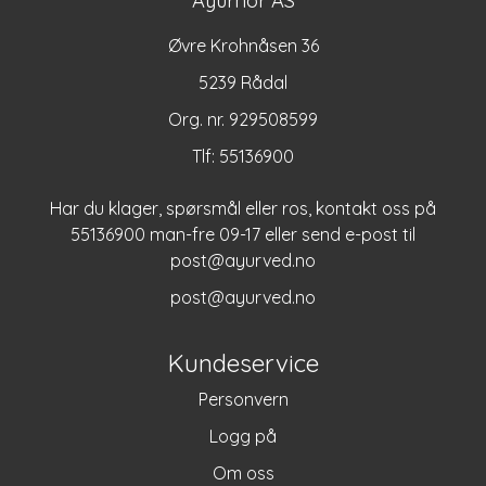
Ayurnor AS
Øvre Krohnåsen 36
5239 Rådal
Org. nr. 929508599
Tlf:
55136900
Har du klager, spørsmål eller ros, kontakt oss på
55136900 man-fre 09-17 eller send e-post til
post@ayurved.no
post@ayurved.no
Kundeservice
Personvern
Logg på
Om oss