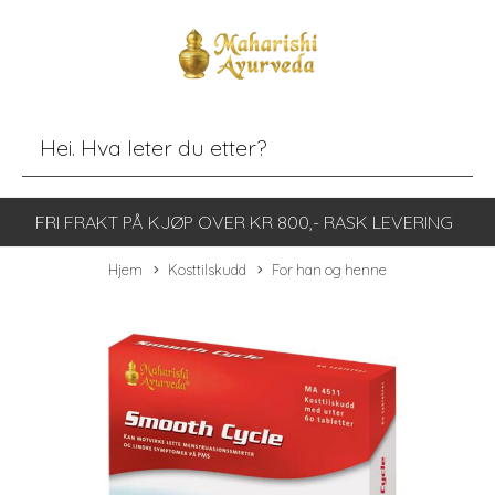
FRI FRAKT PÅ KJØP OVER KR 800,- RASK LEVERING
Hjem
Kosttilskudd
For han og henne