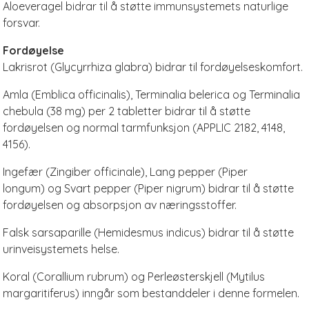
Aloeveragel bidrar til å støtte immunsystemets naturlige
forsvar.
Fordøyelse
Lakrisrot (Glycyrrhiza glabra) bidrar til fordøyelseskomfort.
Amla (Emblica officinalis), Terminalia belerica og Terminalia
chebula (38 mg) per 2 tabletter bidrar til å støtte
fordøyelsen og normal tarmfunksjon (APPLIC 2182, 4148,
4156).
Ingefær (Zingiber officinale), Lang pepper (Piper
longum) og Svart pepper (Piper nigrum) bidrar til å støtte
fordøyelsen og absorpsjon av næringsstoffer.
Falsk sarsaparille (Hemidesmus indicus) bidrar til å støtte
urinveisystemets helse.
Koral (Corallium rubrum) og Perleøsterskjell (Mytilus
margaritiferus) inngår som bestanddeler i denne formelen.