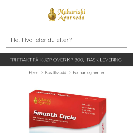
FRI FRAKT PÅ KJØP OVER KR 800,- RASK LEVERING
Hjem
Kosttilskudd
For han og henne