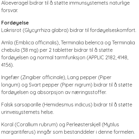
Aloeveragel bidrar til å støtte immunsystemets naturlige
forsvar.
Fordøyelse
Lakrisrot (Glycyrrhiza glabra) bidrar til fordøyelseskomfort.
Amla (Emblica officinalis), Terminalia belerica og Terminalia
chebula (38 mg) per 2 tabletter bidrar til å støtte
fordøyelsen og normal tarmfunksjon (APPLIC 2182, 4148,
4156).
Ingefær (Zingiber officinale), Lang pepper (Piper
longum) og Svart pepper (Piper nigrum) bidrar til å støtte
fordøyelsen og absorpsjon av næringsstoffer.
Falsk sarsaparille (Hemidesmus indicus) bidrar til å støtte
urinveisystemets helse.
Koral (Corallium rubrum) og Perleøsterskjell (Mytilus
margaritiferus) inngår som bestanddeler i denne formelen.