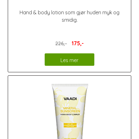
Hand & body lotion som gjør huden myk og
smidig.
175,-
226,-
Les mer