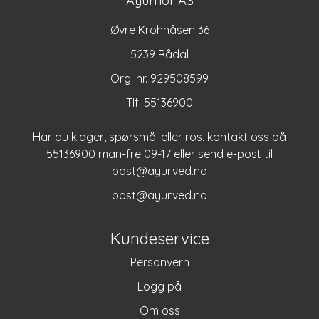
Ayurnor AS
Øvre Krohnåsen 36
5239 Rådal
Org. nr. 929508599
Tlf:
55136900
Har du klager, spørsmål eller ros, kontakt oss på
55136900 man-fre 09-17 eller send e-post til
post@ayurved.no
post@ayurved.no
Kundeservice
Personvern
Logg på
Om oss