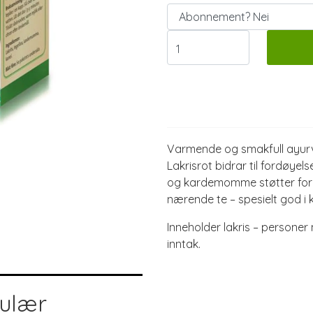
Informasjon
Varmende og smakfull ayurve
Lakrisrot bidrar til fordøy
og kardemomme støtter for
nærende te – spesielt god i 
Inneholder lakris – persone
inntak.
pulær