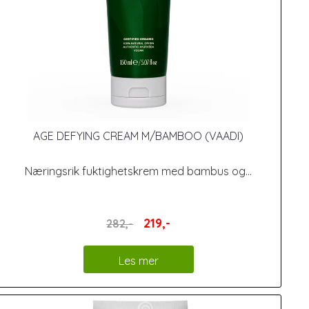
AGE DEFYING CREAM M/BAMBOO (VAADI)
Næringsrik fuktighetskrem med bambus og...
219,-
282,-
Les mer