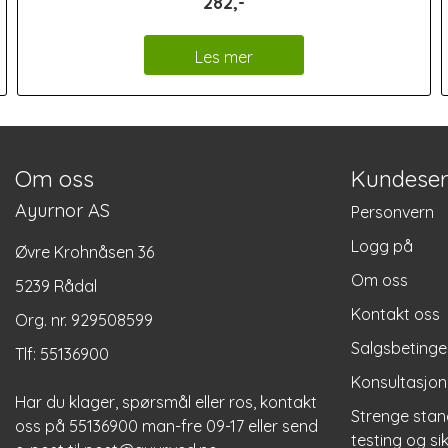
282,-
Les mer
Om oss
Kundeser
Ayurnor AS
Personvern
Logg på
Øvre Krohnåsen 36
Om oss
5239 Rådal
Kontakt oss
Org. nr. 929508599
Salgsbetinge
Tlf:
55136900
Konsultasjon
Har du klager, spørsmål eller ros, kontakt
Strenge stan
oss på 55136900 man-fre 09-17 eller send
testing og si