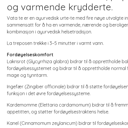
og varmende krydderte.
Vata te er en ayurvedisk urte-te med fire nøye utvalgte i
sammensatt for å ha en varmende, nærende og beroligende
kombinasjon i ayurvedisk helsetradisjon.
La treposen trekke i 3–5 minutter i varmt vann.
Fordøyelseskomfort
Lakrisrot (Glycyrrhiza glabra) bidrar til å opprettholde b
fordøyelsessystemet og bidrar til å opprettholde normal f
mage og tynntarm.
Ingefær (Zingiber officinale) bidrar til å støtte fordøyel
funksjon i det øvre fordøyelsessysteme.
Kardemomme (Elettaria cardamomum) bidrar til å fremm
appetitten, og støtter fordøyelsestraktens helse.
Kanel (Cinnamomum zeylanicum) bidrar til fordøyelsesk