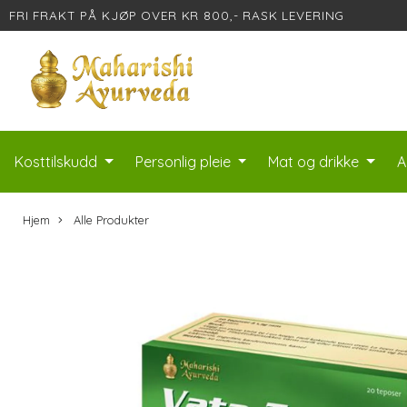
FRI FRAKT PÅ KJØP OVER KR 800,- RASK LEVERING
Kosttilskudd
Personlig pleie
Mat og drikke
A
Hjem
Alle Produkter