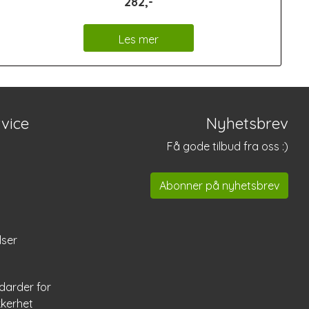
282,-
Les mer
vice
Nyhetsbrev
Få gode tilbud fra oss :)
Abonner på nyhetsbrev
lser
darder for
kkerhet