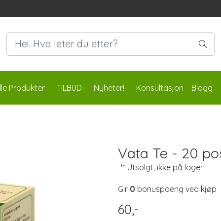
lle Produkter
TILBUD
Nyheter!
Konsultasjon
Blogg
Vata Te - 20 po
** Utsolgt, ikke på lager
Gir
0
bonuspoeng ved kjøp
60,-