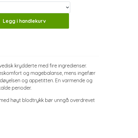
Legg i handlekurv
disk krydderte med fire ingredienser.
elseskomfort og magebalanse, mens ingefær
døyelsen og appetitten. En varmende og
kalde perioder.
r med høyt blodtrykk bør unngå overdrevet