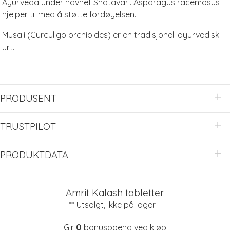
Ayurveda under navnet Shatavari. Asparagus racemosus
hjelper til med å støtte fordøyelsen.
Musali (Curculigo orchioides) er en tradisjonell ayurvedisk
urt.
PRODUSENT
TRUSTPILOT
PRODUKTDATA
Amrit Kalash tabletter
** Utsolgt, ikke på lager
Gir
0
bonuspoeng ved kjøp