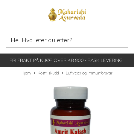
FRI FRAKT PÅ KJØP OVER KR 800,- RASK LEVERING
Hjem
Kosttilskudd
Luftveier og immunforsvar