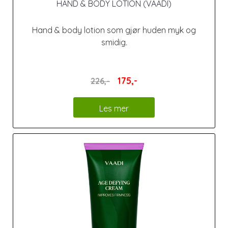
HAND & BODY LOTION (VAADI)
Hand & body lotion som gjør huden myk og
smidig.
175,-
226,-
Les mer