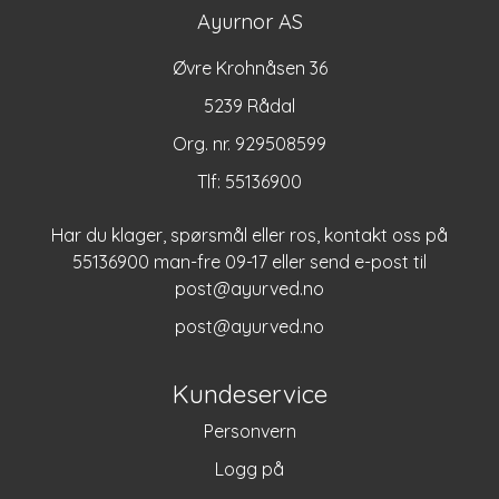
Ayurnor AS
Øvre Krohnåsen 36
5239 Rådal
Org. nr. 929508599
Tlf:
55136900
Har du klager, spørsmål eller ros, kontakt oss på
55136900 man-fre 09-17 eller send e-post til
post@ayurved.no
post@ayurved.no
Kundeservice
Personvern
Logg på