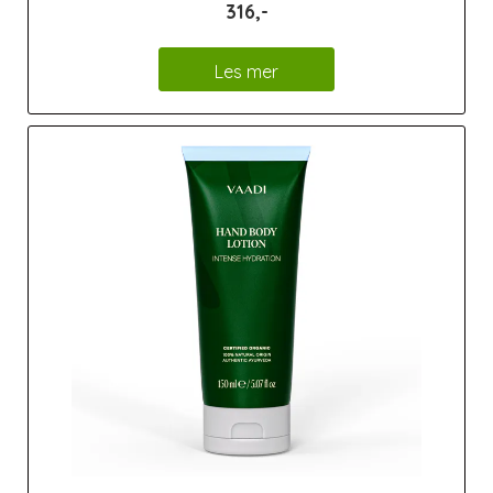
316,-
Les mer