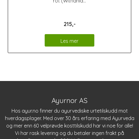
rot (Withania...
215,-
Les mer
Ayurnor AS
Hos
ayur.no
finner du ayurvediske urtetilskudd mot
hverdagsplager. Med over 30 års erfaring med Ayurveda
og mer enn 60 velprøvde kosttilskudd har vi noe for alle!
Vi har rask levering og du betaler ingen frakt på