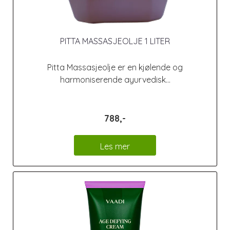
PITTA MASSASJEOLJE 1 LITER
Pitta Massasjeolje er en kjølende og
harmoniserende ayurvedisk...
788,-
Les mer