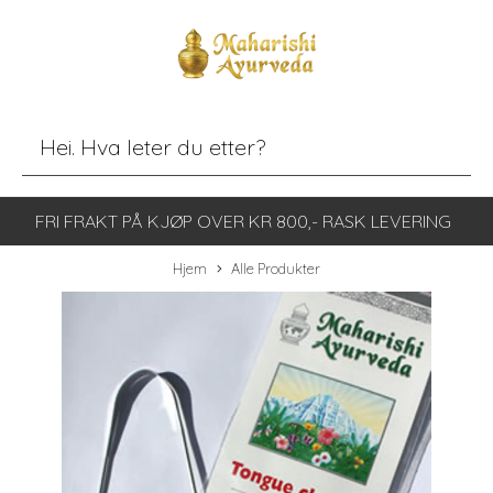
FRI FRAKT PÅ KJØP OVER KR 800,- RASK LEVERING
Hjem
Alle Produkter