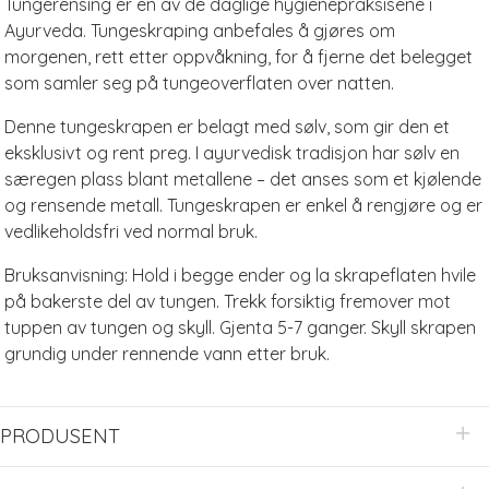
Tungerensing er en av de daglige hygienepraksisene i
Ayurveda. Tungeskraping anbefales å gjøres om
morgenen, rett etter oppvåkning, for å fjerne det belegget
som samler seg på tungeoverflaten over natten.
Denne tungeskrapen er belagt med sølv, som gir den et
eksklusivt og rent preg. I ayurvedisk tradisjon har sølv en
særegen plass blant metallene – det anses som et kjølende
og rensende metall. Tungeskrapen er enkel å rengjøre og er
vedlikeholdsfri ved normal bruk.
Bruksanvisning: Hold i begge ender og la skrapeflaten hvile
på bakerste del av tungen. Trekk forsiktig fremover mot
tuppen av tungen og skyll. Gjenta 5-7 ganger. Skyll skrapen
grundig under rennende vann etter bruk.
PRODUSENT