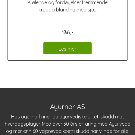
Kjølende og fordøyelsesfremmende
krydderblanding med sju...
136,-
Les mer
Ayurnor AS
Hos
ayur.no
finner du ayurvediske urtetilskudd mot
hverdagsplager. Med over 30 års erfaring med Ayurveda
og mer enn 60 velprøvde kosttilskudd har vi noe for alle!